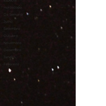
Especial
Horóscopo
Da Semana
Julho
Setembro
Outubro
Novembro
Dezembro
Janeiro
Fevereiro