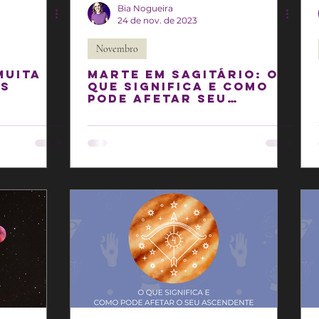
Bia Nogueira
24 de nov. de 2023
Novembro
Muita
Marte em Sagitário: o
as
que significa e como
pode afetar seu
Ascendente!