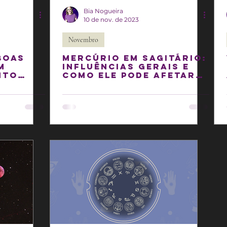
Bia Nogueira
10 de nov. de 2023
Novembro
Boas
Mercúrio em Sagitário:
m
influências gerais e
nto
como ele pode afetar
seu Ascendente!