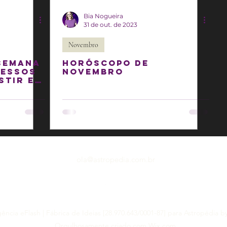
Bia Nogueira
31 de out. de 2023
Novembro
semana
HORÓSCOPO DE
cessos
NOVEMBRO
stir em
mentos!
ola@astropedia.com.br
ncia eFlash | Fábrica de Ideias [28.970.643/0001-87] para Astropédia b
Orgulhosamente criado com Wix.com