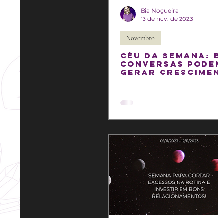
Bia Nogueira
13 de nov. de 2023
Novembro
Céu da semana: 
conversas pode
gerar crescime
profissional!