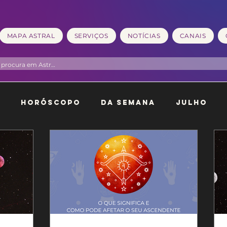
MAPA ASTRAL
SERVIÇOS
NOTÍCIAS
CANAIS
l
Horóscopo
Da Semana
Julho
o
Dezembro
Janeiro
Fevereiro