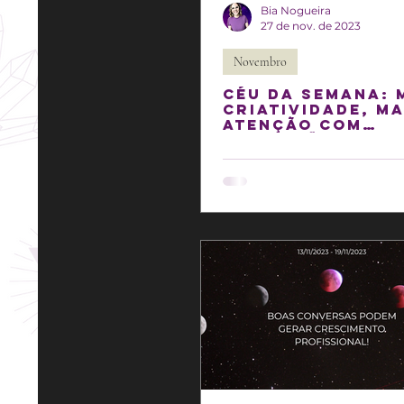
Bia Nogueira
27 de nov. de 2023
Novembro
Céu da semana: 
criatividade, m
atenção com
dispersões