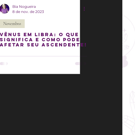
Bia Nogueira
8 de nov. de 2023
Novembro
Vênus em Libra: o que
significa e como pode
afetar seu Ascendente!