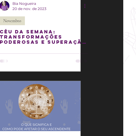
Bia Nogueira
20 de nov. de 2023
Novembro
Céu da semana:
Transformações
poderosas e superação
de limites!