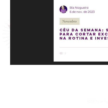
Bia Nogueira
6 de nov. de 2023
Novembro
Céu da semana: 
para cortar ex
na rotina e inve
bons relaciona
©2023 por Agê