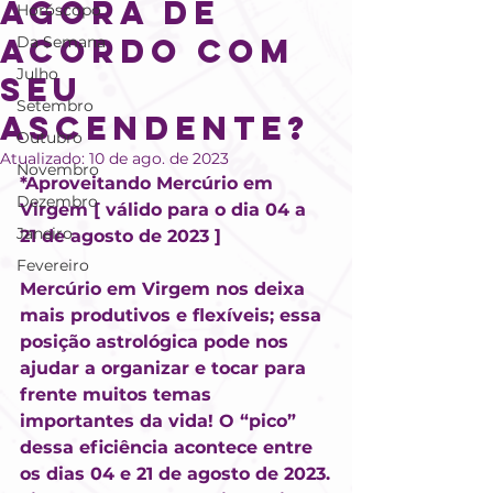
AGORA DE
Horóscopo
ACORDO COM
Da Semana
Julho
SEU
Setembro
ASCENDENTE?
Outubro
Atualizado:
10 de ago. de 2023
Novembro
*Aproveitando Mercúrio em 
Dezembro
Virgem [ válido para o dia 04 a 
Janeiro
21 de agosto de 2023 ]
Fevereiro
Mercúrio em Virgem nos deixa 
mais produtivos e flexíveis; essa 
posição astrológica pode nos 
ajudar a organizar e tocar para 
frente muitos temas 
importantes da vida! O “pico” 
dessa eficiência acontece entre 
os dias 04 e 21 de agosto de 2023.