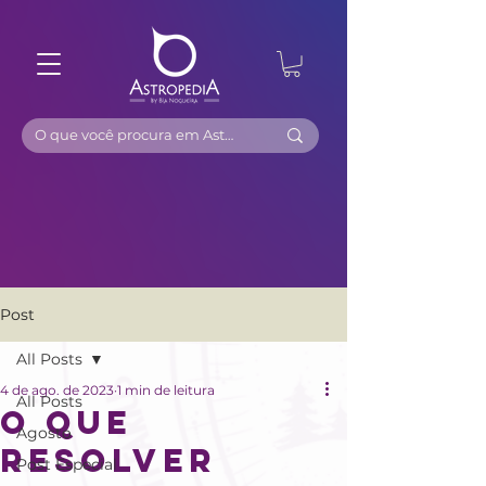
Post
All Posts
4 de ago. de 2023
1 min de leitura
All Posts
O QUE
Agosto
RESOLVER
Post Especial