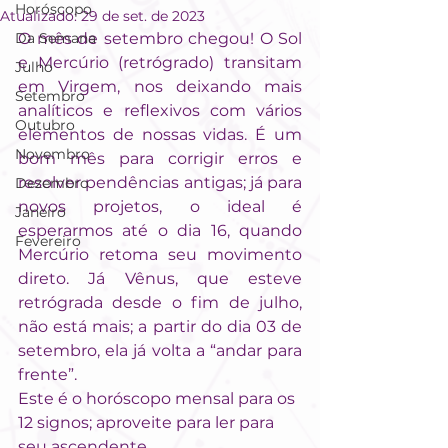
Horóscopo
Atualizado:
29 de set. de 2023
Da Semana
O mês de setembro chegou! O Sol 
e Mercúrio (retrógrado) transitam 
Julho
em Virgem, nos deixando mais 
Setembro
analíticos e reflexivos com vários 
Outubro
elementos de nossas vidas. É um 
Novembro
bom mês para corrigir erros e 
resolver pendências antigas; já para 
Dezembro
novos projetos, o ideal é 
Janeiro
esperarmos até o dia 16, quando 
Fevereiro
Mercúrio retoma seu movimento 
direto. Já Vênus, que esteve 
retrógrada desde o fim de julho, 
não está mais; a partir do dia 03 de 
setembro, ela já volta a “andar para 
frente”.
Este é o horóscopo mensal para os 
12 signos; aproveite para ler para 
seu ascendente. 