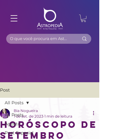
Post
All Posts
Bia Nogueira
All Posts
1 de set. de 2023
1 min de leitura
HORÓSCOPO DE
Agosto
SETEMBRO
Post Especial