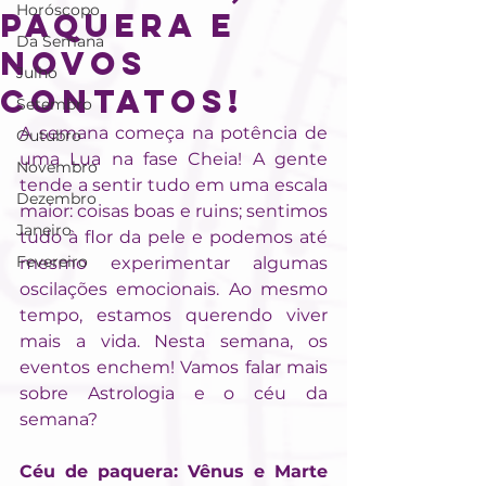
Horóscopo
Paquera e
Da Semana
Novos
Julho
Contatos!
Setembro
A semana começa na potência de 
Outubro
uma Lua na fase Cheia! A gente 
Novembro
tende a sentir tudo em uma escala 
Dezembro
maior: coisas boas e ruins; sentimos 
Janeiro
tudo à flor da pele e podemos até 
Fevereiro
mesmo experimentar algumas 
oscilações emocionais. Ao mesmo 
tempo, estamos querendo viver 
mais a vida. Nesta semana, os 
eventos enchem! Vamos falar mais 
sobre Astrologia e o céu da 
semana?
Céu de paquera: Vênus e Marte 