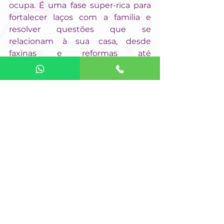
ocupa. É uma fase super-rica para 
fortalecer laços com a família e 
resolver questões que se 
relacionam à sua casa, desde 
faxinas e reformas até 
documentos. Além disso, você 
também pode estar querendo 
passar um tempinho a mais em 
casa. Pode estar resgatando 
memórias e nutrindo vínculos. Já 
no trabalho, é mais difícil se 
organizar, então o estresse ainda 
está alto. Vênus traz proteção para 
lidar com filhos e com seus 
romances.
Aquário
O aquariano tem uma fase muito 
rica para aprendizados. Aliás, pode 