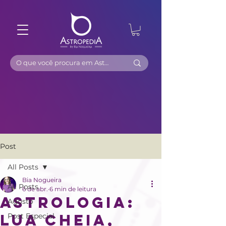
Post
All Posts
Bia Nogueira
All Posts
6 de abr.
6 min de leitura
Astrologia:
Agosto
Lua Cheia,
Post Especial