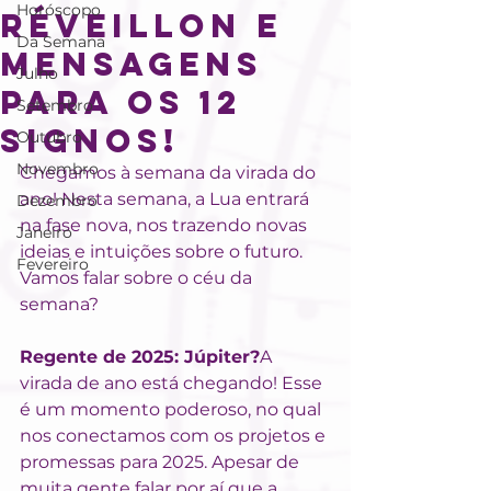
Horóscopo
Réveillon e
Da Semana
Mensagens
Julho
para os 12
Setembro
signos!
Outubro
Novembro
Chegamos à semana da virada do 
ano! Nesta semana, a Lua entrará 
Dezembro
na fase nova, nos trazendo novas 
Janeiro
ideias e intuições sobre o futuro. 
Fevereiro
Vamos falar sobre o céu da 
semana?
Regente de 2025: Júpiter?
A 
virada de ano está chegando! Esse 
é um momento poderoso, no qual 
nos conectamos com os projetos e 
promessas para 2025. Apesar de 
muita gente falar por aí que a 