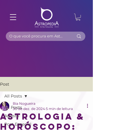
Post
All Posts
Bia Nogueira
All Posts
30 de dez. de 2024
5 min de leitura
Astrologia &
Agosto
Horóscopo:
Post Especial