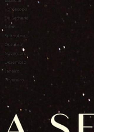
Especial
Horóscopo
Da Semana
Julho
Setembro
Outubro
Novembro
Dezembro
Janeiro
Fevereiro