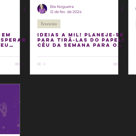
Bia Nogueira
12 de fev. de 2024
Fevereiro
 EM
Ideias a mil! Planeje-se
esperar
para tirá-las do papel!
seu
Céu da semana para os
dias 12-18 de fevereiro
de 2024!