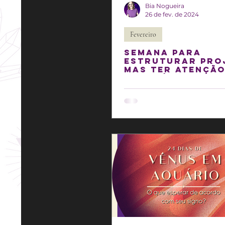
Bia Nogueira
26 de fev. de 2024
Fevereiro
Semana para
estruturar pro
mas ter atenção
impaciência!