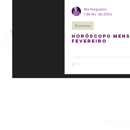
Bia Nogueira
1 de fev. de 2024
Fevereiro
Horóscopo Mens
fevereiro
©2023 por Agê