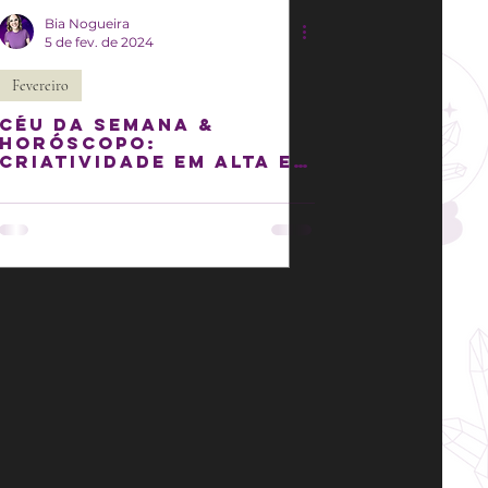
Bia Nogueira
5 de fev. de 2024
Fevereiro
Céu da semana &
Horóscopo:
Criatividade em alta e
chance de encerrar
pendências