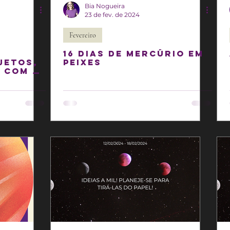
Bia Nogueira
23 de fev. de 2024
Fevereiro
16 Dias de Mercúrio em
jetos,
Peixes
 com a