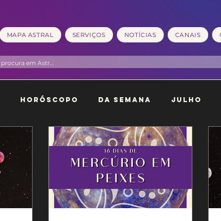
MAPA ASTRAL
SERVIÇOS
NOTÍCIAS
CANAIS
l
Horóscopo
Da Semana
Julho
o
Dezembro
Janeiro
Fevereiro