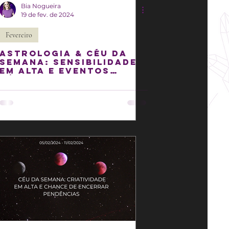
Bia Nogueira
19 de fev. de 2024
Fevereiro
Astrologia & Céu da
semana: Sensibilidade
em alta e eventos
rápidos no campo do
amor!