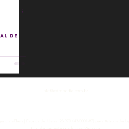
al de
ola@astropedia.com.br
ncia eFlash | Fábrica de Ideias [28.970.643/0001-87] para Astropédia b
Orgulhosamente criado com Wix.com