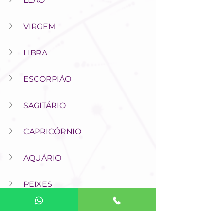
LEÃO
VIRGEM
LIBRA
ESCORPIÃO
SAGITÁRIO
CAPRICÓRNIO
AQUÁRIO
PEIXES
Uma boa semana para você!
Bia Nogueira, astróloga & taróloga