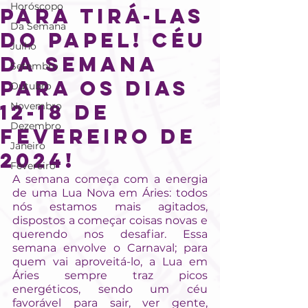
Horóscopo
para tirá-las
Da Semana
do papel! Céu
Julho
da semana
Setembro
para os dias
Outubro
12-18 de
Novembro
Dezembro
fevereiro de
Janeiro
2024!
Fevereiro
A semana começa com a energia 
de uma Lua Nova em Áries: todos 
nós estamos mais agitados, 
dispostos a começar coisas novas e 
querendo nos desafiar. Essa 
semana envolve o Carnaval; para 
quem vai aproveitá-lo, a Lua em 
Áries sempre traz picos 
energéticos, sendo um céu 
favorável para sair, ver gente, 