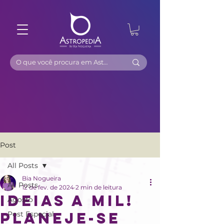
Post
All Posts
Bia Nogueira
All Posts
12 de fev. de 2024
2 min de leitura
Ideias a mil!
Agosto
Planeje-se
Post Especial