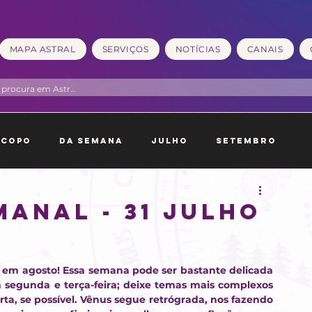
MAPA ASTRAL
SERVIÇOS
NOTÍCIAS
CANAIS
scopo
Da Semana
Julho
Setembro
neiro
Fevereiro
ANAL - 31 JULHO
O
 em agosto! Essa semana pode ser bastante delicada 
 segunda e terça-feira; deixe temas mais complexos 
ta, se possível. Vênus segue retrógrada, nos fazendo 