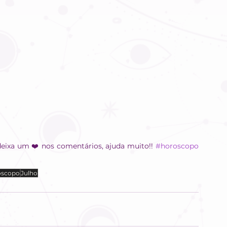
eixa um ❤️ nos comentários, ajuda muito!! 
#horoscopo
óscopo
Julho