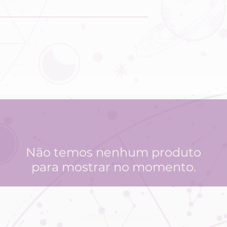
logia &
24 DIAS DE
a semana:
VÊNUS EM
ilidade
AQUÁRIO: O qu
a e
esperar de
os
acordo com
os no
seu signo?
Não temos nenhum produto
 do
para mostrar no momento.
ola@astropedia.com.br