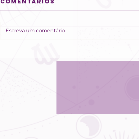
Comentários
Escreva um comentário
Semana para
Astro
estruturar
Céu d
projetos, mas
Sensib
ter atenção
em alt
com a
event
impaciência!
rápid
campo
amor!