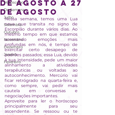
DE AGOSTO A 27
Horóscopo
DE AGOSTO
Da Semana
Julho
Nessa semana, temos uma Lua 
nova que transita no signo de 
Setembro
Escorpião durante vários dias. Ao 
Outubro
mesmo tempo em que estamos 
acessando emoções mais 
Novembro
profundas em nós, é tempo de 
Dezembro
exercitar certo desapego de 
Janeiro
padrões passados; essa Lua, devido 
à sua intensidade, pede um maior 
Fevereiro
alinhamento a atividades 
terapêuticas ou voltadas ao 
autoconhecimento. Mercúrio vai 
ficar retrógrado na quarta-feira e, 
como sempre, vai pedir mais 
cautela em conversas e 
negociações importantes.
Aproveite para ler o horóscopo 
principalmente para seu 
ascendente. Se ressoou ou te 