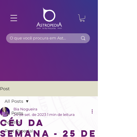
Post
All Posts
Bia Nogueira
All Posts
24 de set. de 2023
1 min de leitura
CÉU DA
Agosto
SEMANA - 25 DE
Post Especial