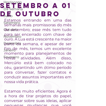
Horóscopo
SETEMBRO A 01
Da Semana
DE OUTUBRO
Julho
Estamos entrando em uma das 
Setembro
semanas mais promissoras do mês 
Outubro
de setembro; esse mês tem tudo 
para ser encerrado com chave de 
Novembro
ouro. A Lua está crescente na maior 
Dezembro
parte da semana, e apesar de ser 
fim de mês, temos um excelente 
Janeiro
momento para planejamentos de 
Fevereiro
novas atividades. Além disso, 
Mercúrio está bem colocado no 
céu, garantindo um ótimo período 
para conversar, fazer contatos e 
conduzir assuntos importantes em 
nossa vida prática.
Estamos muito eficientes. Agora é 
a hora de tirar projetos do papel, 
conversar sobre suas ideias, aplicar 
pequenas mudanças que você 