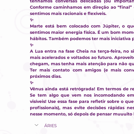
tenhamos conversas delicadas (ou important
Conforme caminhamos em direção ao “final” d
sentimos mais racionais e flexíveis.
✨
Marte está bem colocado com Júpiter, o que 
sentimos maior energia física. É um bom momen
hábitos. Também podemos ter mais iniciativa 
✨
A Lua entra na fase Cheia na terça-feira, no 
mais acelerados e voltados ao futuro. Aproveit
chegam, mas tenha mais atenção para não que
Ter mais contato com amigos (e mais conve
próximos dias.
✨
Vênus ainda está retrógrada! Em termos de rel
Se tem algo que vem nos incomodando em n
visíveis! Use essa fase para refletir sobre o q
profissionais), mas evite decisões rápidas n
nesse momento, só depois de pensar muuuito 
ÁRIES