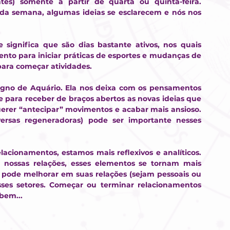
es) somente a partir de quarta ou quinta-feira. 
a semana, algumas ideias se esclarecem e nós nos 
significa que são dias bastante ativos, nos quais 
to para iniciar práticas de esportes e mudanças de 
para começar atividades.
signo de Aquário. Ela nos deixa com os pensamentos 
e para receber de braços abertos as novas ideias que 
rer “antecipar” movimentos e acabar mais ansioso. 
rsas regeneradoras) pode ser importante nesses 
acionamentos, estamos mais reflexivos e analíticos. 
ossas relações, esses elementos se tornam mais 
ue pode melhorar em suas relações (sejam pessoais ou 
esses setores. Começar ou terminar relacionamentos 
bem...