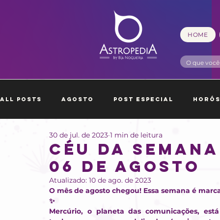
HOME
All Posts
Agosto
Post Especial
Horó
30 de jul. de 2023
1 min de leitura
Outubro
Novembro
Dezembro
Ja
CÉU DA SEMANA 
06 DE AGOSTO
Atualizado:
10 de ago. de 2023
O mês de agosto chegou! Essa semana é marcad
✨
Mercúrio, o planeta das comunicações, está 