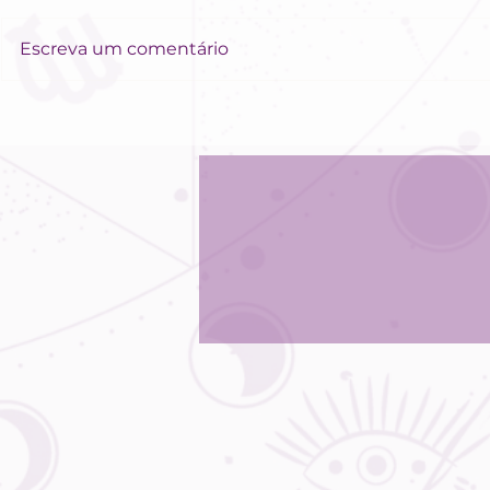
Escreva um comentário
Semana para
Astro
estruturar
Céu d
projetos, mas
Sensib
ter atenção
em alt
com a
event
impaciência!
rápid
campo
amor!