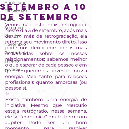
Horóscopo
SETEMBRO A 10
Da Semana
DE SETEMBRO
Julho
Vênus não está mais retrógrada. 
Setembro
Neste dia 3 de setembro, após mais 
Outubro
de um mês de retrogradação, ela 
retoma seu movimento direto. Isso 
Novembro
pode nos deixar com ideias mais 
Dezembro
esclarecidas sobre os nossos 
relacionamentos; sabemos melhor 
Janeiro
o que esperar de cada pessoa e em 
Fevereiro
quem queremos investir nossa 
energia. Vale tanto para relações 
profissionais quanto amorosas (ou 
pessoais). 
✨
Existe também uma energia de 
iniciativa. Mesmo que Mercúrio 
esteja retrógrado, nessa semana, 
ele se “comunica” muito bem com 
Júpiter. Pode ser um bom 
momento para resolver 