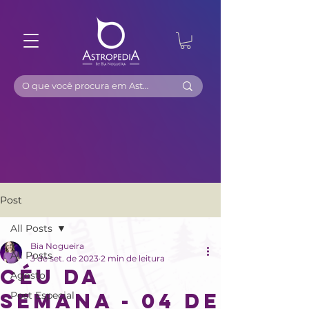
Post
All Posts
Bia Nogueira
All Posts
3 de set. de 2023
2 min de leitura
CÉU DA
Agosto
SEMANA - 04 DE
Post Especial