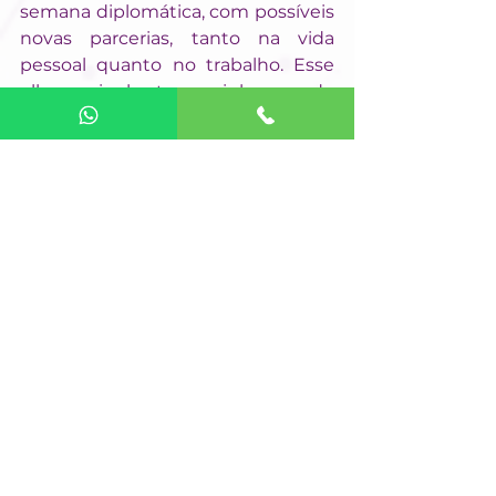
semana diplomática, com possíveis 
novas parcerias, tanto na vida 
pessoal quanto no trabalho. Esse 
olhar mais aberto e carinhoso pode 
trazer novas pessoas para sua vida. 
Você está mais romântico, e 
momentos regeneradores com 
parceiros amorosos podem 
acontecer. A Lua Cheia pode trazer 
mais gastos financeiros, então 
cuide para não se desorganizar nas 
finanças. Aproveite o que suas 
relações têm de bom a oferecer e 
prepare-se para mais eventos 
sociais.
Aquário
A Lua Cheia transita em Aquário 
por alguns dias, te deixando mais 
sensível. Você pode aumentar sua 