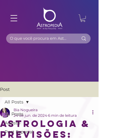
Post
All Posts
Bia Nogueira
All Posts
24 de jun. de 2024
6 min de leitura
Astrologia &
Agosto
Previsões:
Post Especial