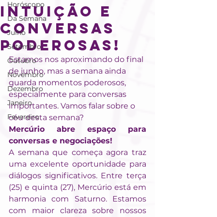
Horóscopo
Intuição e
Da Semana
Conversas
Julho
Poderosas!
Setembro
Estamos nos aproximando do final 
Outubro
de junho, mas a semana ainda 
Novembro
guarda momentos poderosos, 
Dezembro
especialmente para conversas 
Janeiro
importantes. Vamos falar sobre o 
Fevereiro
céu desta semana?
Mercúrio abre espaço para 
conversas e negociações!
A semana que começa agora traz 
uma excelente oportunidade para 
diálogos significativos. Entre terça 
(25) e quinta (27), Mercúrio está em 
harmonia com Saturno. Estamos 
com maior clareza sobre nossos 