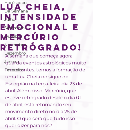
Horóscopo
Lua Cheia,
Da Semana
Intensidade
Julho
Emocional e
Setembro
Mercúrio
Outubro
retrógrado!
Novembro
Dezembro
A semana que começa agora 
Janeiro
guarda eventos astrológicos muito 
importantes: temos a formação de 
Fevereiro
uma Lua Cheia no signo de 
Escorpião na terça-feira, dia 23 de 
abril. Além disso, Mercúrio, que 
esteve retrógrado desde o dia 01 
de abril, está retomando seu 
movimento direto no dia 25 de 
abril. O que será que tudo isso 
quer dizer para nós?