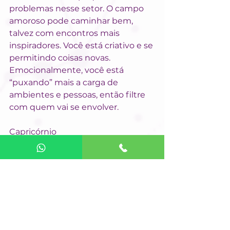
problemas nesse setor. O campo 
amoroso pode caminhar bem, 
talvez com encontros mais 
inspiradores. Você está criativo e se 
permitindo coisas novas. 
Emocionalmente, você está 
“puxando” mais a carga de 
ambientes e pessoas, então filtre 
com quem vai se envolver.
Capricórnio
O Sol em Touro trará um momento 
bastante otimista para você. Você 
poderá se sentir mais conectado 
aos campos de sua vida que te dão 
prazer; sejam hobbies, exercícios 
físicos ou apenas momentos 
regeneradores de relaxamento. 