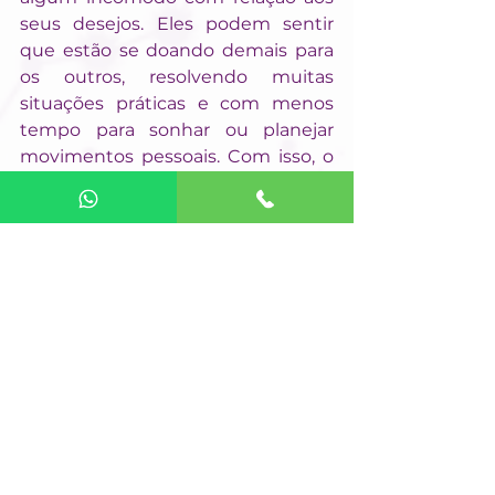
seus desejos. Eles podem sentir 
que estão se doando demais para 
os outros, resolvendo muitas 
situações práticas e com menos 
tempo para sonhar ou planejar 
movimentos pessoais. Com isso, o 
desejo de concretizar alguns 
desses desejos pessoais retorna. 
Pode ser que queiram planejar 
viagens, cursos, coisas que 
quebrem a rotina. Clientes, 
fornecedores e parentes cobram 
mais do capricorniano. Ele ainda 
sente que tem que estar presente 
para resolver coisas de diversas 
relações ao redor.
Aquário