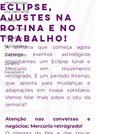
Horóscopo
Eclipse,
Da Semana
ajustes na
Julho
rotina e no
Setembro
trabalho!
Outubro
Novembro
A semana que começa agora 
carrega eventos astrológicos 
Dezembro
importantes: um Eclipse lunar e 
Janeiro
Mercúrio em movimento 
Fevereiro
retrógrado. É um período intenso, 
que aponta para mudanças e 
adaptações em nosso cotidiano. 
Vamos falar mais sobre o céu da 
semana?
Atenção nas conversas e 
negócios: Mercúrio retrógrado!
O planeta da fala e das trocas 