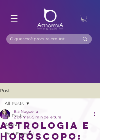
Post
All Posts
Bia Nogueira
All Posts
2 de mar.
5 min de leitura
Astrologia e
Agosto
Horóscopo:
Post Especial