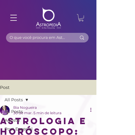
Post
All Posts
Bia Nogueira
All Posts
30 de mar.
5 min de leitura
Astrologia e
Agosto
Horóscopo:
Post Especial