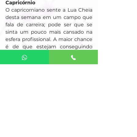
Capricórnio
O capricorniano sente a Lua Cheia 
desta semana em um campo que 
fala de carreira; pode ser que se 
sinta um pouco mais cansado na 
esfera profissional. A maior chance 
é de que estejam conseguindo 
desenvolver algo importante no 
trabalho, mas que também 
estejam mais estressados ou 
sobrecarregados nessas funções. O 
Sol indica que seu brilho maior está 
em casa: ficam mais caseiros, 
querendo repousar e organizar o 
lar. Vênus traz mais êxito no campo 
amoroso, com algumas conversas 
fluindo melhor.
Aquário