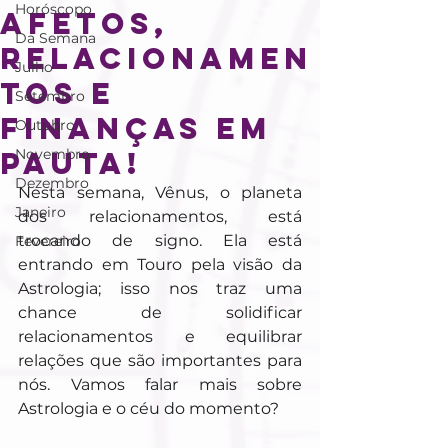
Horóscopo
Afetos,
Da Semana
relacionamen
Julho
tos e
Setembro
finanças em
Outubro
pauta!
Novembro
Dezembro
Nesta semana, Vênus, o planeta 
Janeiro
dos relacionamentos, está 
trocando de signo. Ela está 
Fevereiro
entrando em Touro pela visão da 
Astrologia; isso nos traz uma 
chance de solidificar 
relacionamentos e equilibrar 
relações que são importantes para 
nós. Vamos falar mais sobre 
Astrologia e o céu do momento?