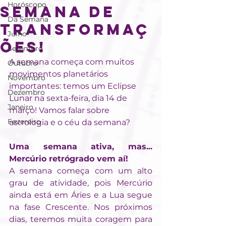
Horóscopo
Semana de
Da Semana
Transformaç
Julho
ões!
Setembro
A semana começa com muitos 
Outubro
movimentos planetários 
Novembro
importantes: temos um Eclipse 
Dezembro
Lunar na sexta-feira, dia 14 de 
Janeiro
março! Vamos falar sobre 
Fevereiro
astrologia e o céu da semana?
Uma semana ativa, mas... 
Mercúrio retrógrado vem aí!
A semana começa com um alto 
grau de atividade, pois Mercúrio 
ainda está em Áries e a Lua segue 
na fase Crescente. Nos próximos 
dias, teremos muita coragem para 