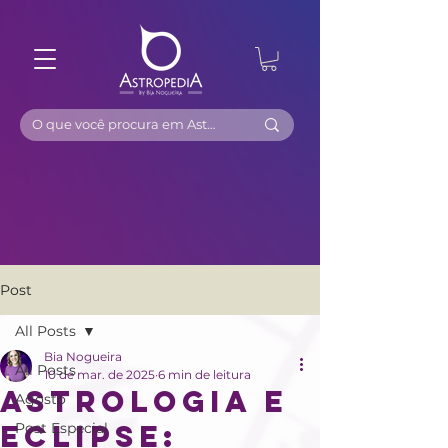
Post
All Posts
Bia Nogueira
All Posts
10 de mar. de 2025
6 min de leitura
Astrologia e
Agosto
Eclipse:
Post Especial