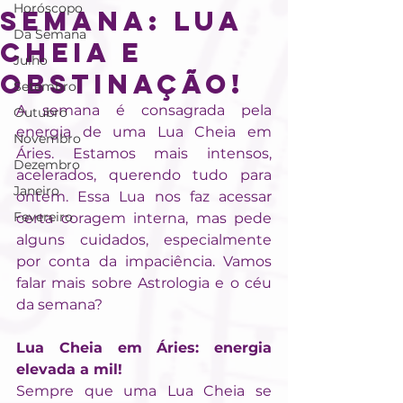
Horóscopo
semana: Lua
Da Semana
Cheia e
Julho
obstinação!
Setembro
A semana é consagrada pela 
Outubro
energia de uma Lua Cheia em 
Novembro
Áries. Estamos mais intensos, 
Dezembro
acelerados, querendo tudo para 
Janeiro
ontem. Essa Lua nos faz acessar 
Fevereiro
certa coragem interna, mas pede 
alguns cuidados, especialmente 
por conta da impaciência. Vamos 
falar mais sobre Astrologia e o céu 
da semana?
Lua Cheia em Áries: energia 
elevada a mil!
Sempre que uma Lua Cheia se 