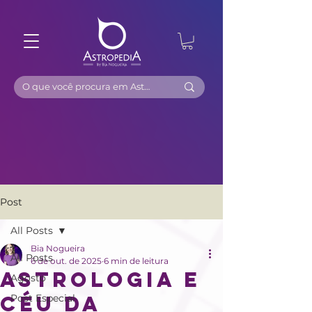
Post
All Posts
Bia Nogueira
All Posts
6 de out. de 2025
6 min de leitura
Astrologia e
Agosto
céu da
Post Especial