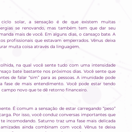
iclo solar, a sensação é de que existem muitas 
energias se renovando, mas também tem que dar seu 
emanda mais de você. Em alguns dias, o cansaço bate. A 
os profissionais que estavam emperrados. Vênus deixa 
urar muita coisa através da linguagem.
colhida, na qual você sente tudo com uma intensidade 
saço bate bastante nos próximos dias. Você sente que 
tes de falar “sim” para as pessoas. A imunidade pode 
a fase de mais entendimento. Você pode estar tendo 
campo novo que te dê retorno financeiro.
mente. É comum a sensação de estar carregando “peso” 
carga. Por isso, você conduz conversas importantes que 
te incomodando. Saturno traz uma fase mais delicada 
 amizades ainda combinam com você. Vênus te deixa 