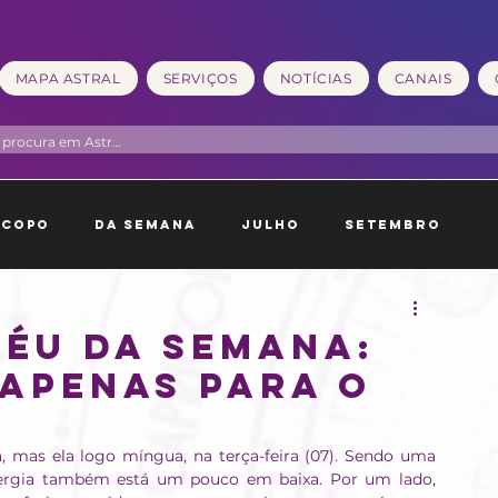
MAPA ASTRAL
SERVIÇOS
NOTÍCIAS
CANAIS
scopo
Da Semana
Julho
Setembro
neiro
Fevereiro
Céu da Semana:
apenas para o
mas ela logo míngua, na terça-feira (07). Sendo uma 
rgia também está um pouco em baixa. Por um lado, 