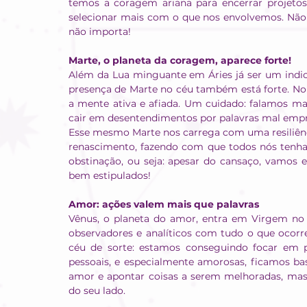
temos a coragem ariana para encerrar projetos 
selecionar mais com o que nos envolvemos. Não
não importa!
Marte, o planeta da coragem, aparece forte!
Além da Lua minguante em Áries já ser um indica
presença de Marte no céu também está forte. No
a mente ativa e afiada. Um cuidado: falamos mai
cair em desentendimentos por palavras mal emp
Esse mesmo Marte nos carrega com uma resiliênci
renascimento, fazendo com que todos nós tenh
obstinação, ou seja: apesar do cansaço, vamos e
bem estipulados!
Amor: ações valem mais que palavras
Vênus, o planeta do amor, entra em Virgem no d
observadores e analíticos com tudo o que ocorre
céu de sorte: estamos conseguindo focar em pa
pessoais, e especialmente amorosas, ficamos bas
amor e apontar coisas a serem melhoradas, mas
do seu lado.