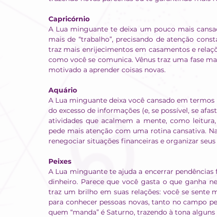
Capricórnio
A Lua minguante te deixa um pouco mais cansado
mais de “trabalho”, precisando de atenção cons
traz mais enrijecimentos em casamentos e relaçõe
como você se comunica. Vênus traz uma fase mais
motivado a aprender coisas novas.
Aquário
A Lua minguante deixa você cansado em termos me
do excesso de informações (e, se possível, se afa
atividades que acalmem a mente, como leitura, e
pede mais atenção com uma rotina cansativa. Nas
renegociar situações financeiras e organizar seus
Peixes
A Lua minguante te ajuda a encerrar pendências
dinheiro. Parece que você gasta o que ganha n
traz um brilho em suas relações: você se sente 
para conhecer pessoas novas, tanto no campo pess
quem “manda” é Saturno, trazendo à tona alguns