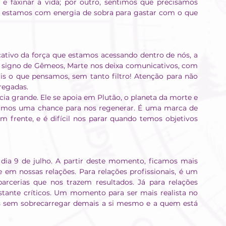
e faxinar a vida; por outro, sentimos que precisamos 
 estamos com energia de sobra para gastar com o que 
tivo da força que estamos acessando dentro de nós, a 
 signo de Gêmeos, Marte nos deixa comunicativos, com 
s o que pensamos, sem tanto filtro! Atenção para não 
regadas.
a grande. Ele se apoia em Plutão, o planeta da morte e 
amos uma chance para nos regenerar. É uma marca de 
m frente, e é difícil nos parar quando temos objetivos 
ia 9 de julho. A partir deste momento, ficamos mais 
 em nossas relações. Para relações profissionais, é um 
rcerias que nos trazem resultados. Já para relações 
tante críticos. Um momento para ser mais realista no 
 sem sobrecarregar demais a si mesmo e a quem está 