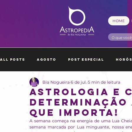
HOME
All Posts
Agosto
Post Especial
Horó
Bia Nogueira
6 de jul.
5 min de leitura
Outubro
Novembro
Dezembro
Ja
Astrologia e 
Determinação 
que importa!
A semana começa na energia de uma Lua Cheia, 
semana marcada por Lua minguante, nossa ene