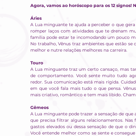
Agora, vamos ao horóscopo para os 12 signos! 
Áries
A Lua minguante te ajuda a perceber o que gera 
romper laços com atividades que te drenam mui
família pode estar te incomodando um pouco mais
No trabalho, Vênus traz ambientes que estão se 
melhor e nutre relações melhores na carreira.
Touro
A Lua minguante traz um certo cansaço, mas tamb
de comportamento. Você sente muito tudo agora
redor. Sua comunicação está mais rígida. Cuida
em que você fala mais tudo o que pensa. Vênus 
mais criativo, romântico e tem mais libido. Cham
Gêmeos
A Lua minguante pode trazer a sensação de que a
que precisa filtrar alguns relacionamentos. Nas
gastos elevados ou dessa sensação de que o dinh
Você entende melhor como se sente e consegue