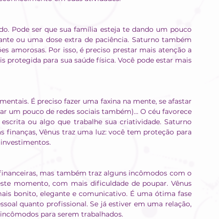
. Pode ser que sua família esteja te dando um pouco 
tante ou uma dose extra de paciência. Saturno também 
s amorosas. Por isso, é preciso prestar mais atenção a 
 protegida para sua saúde física. Você pode estar mais 
ntais. É preciso fazer uma faxina na mente, se afastar 
star um pouco de redes sociais também)... O céu favorece 
scrita ou algo que trabalhe sua criatividade. Saturno 
 finanças, Vênus traz uma luz: você tem proteção para 
 investimentos.
 financeiras, mas também traz alguns incômodos com o 
este momento, com mais dificuldade de poupar. Vênus 
mais bonito, elegante e comunicativo. É uma ótima fase 
oal quanto profissional. Se já estiver em uma relação, 
 incômodos para serem trabalhados.