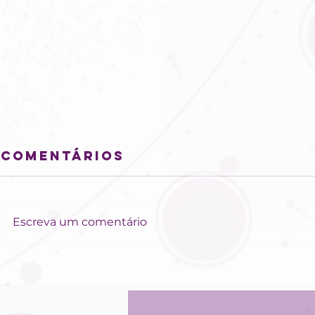
Comentários
Escreva um comentário
Saturno
Astro
retrógrado:
Mercú
semana
está m