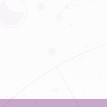
logia:
Astrologia e
rio não
horóscopo:
ais
sensibilidade