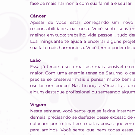
fase de mais harmonia com sua família e seu lar.
Câncer
Apesar de você estar começando um novo c
responsabilidades na mesa. Você sente suas 
melhor em tudo: trabalho, vida pessoal... tudo d
Lua minguante te ajuda a encerrar alguns projet
sua fala mais harmoniosa. Você tem o poder de c
Leão
Essa já tende a ser uma fase mais sensível e re
maior. Com uma energia tensa de Saturno, o can
precisa se preservar mais e pensar muito bem an
oscilar um pouco. Nas finanças, Vênus traz um
algum destaque profissional ou semeando algum 
Virgem
Nesta semana, você sente que se faxina interna
demais, precisando se desfazer desse excesso de 
colocam ponto final em muitas coisas que vêm 
para amigos. Você sente que nem todas essas