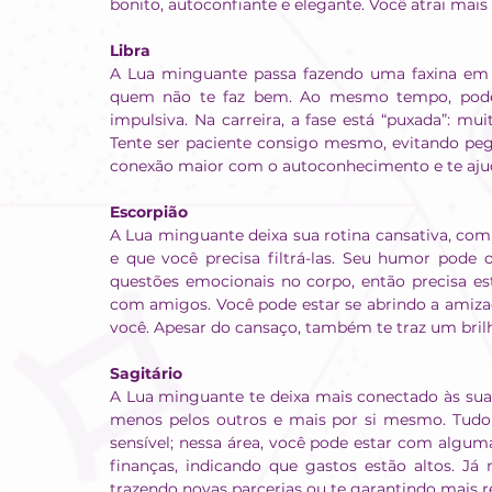
bonito, autoconfiante e elegante. Você atrai mais
Libra
A Lua minguante passa fazendo uma faxina em s
quem não te faz bem. Ao mesmo tempo, pode
impulsiva. Na carreira, a fase está “puxada”: m
Tente ser paciente consigo mesmo, evitando pega
conexão maior com o autoconhecimento e te ajuda
Escorpião
A Lua minguante deixa sua rotina cansativa, com
e que você precisa filtrá-las. Seu humor pode o
questões emocionais no corpo, então precisa est
com amigos. Você pode estar se abrindo a amiza
você. Apesar do cansaço, também te traz um brilh
Sagitário
A Lua minguante te deixa mais conectado às suas
menos pelos outros e mais por si mesmo. Tudo
sensível; nessa área, você pode estar com algum
finanças, indicando que gastos estão altos. Já 
trazendo novas parcerias ou te garantindo mais 