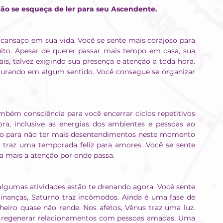
Não se esqueça de ler para seu Ascendente.
cansaço em sua vida. Você se sente mais corajoso para 
to. Apesar de querer passar mais tempo em casa, sua 
, talvez exigindo sua presença e atenção a toda hora. 
curando em algum sentido. Você consegue se organizar 
ém consciência para você encerrar ciclos repetitivos 
, inclusive as energias dos ambientes e pessoas ao 
do para não ter mais desentendimentos neste momento 
traz uma temporada feliz para amores. Você se sente 
a mais a atenção por onde passa.
lgumas atividades estão te drenando agora. Você sente 
 finanças, Saturno traz incômodos. Ainda é uma fase de 
eiro quase não rende. Nos afetos, Vênus traz uma luz. 
 regenerar relacionamentos com pessoas amadas. Uma 