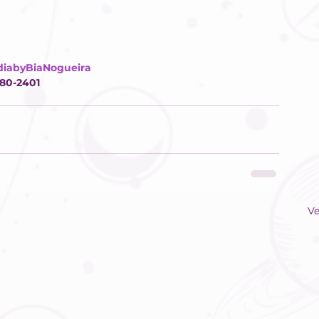
diabyBiaNogueira
280-2401
Ve