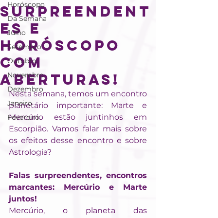
Horóscopo
surpreendent
Da Semana
es e
Julho
horóscopo
Setembro
com
Outubro
aberturas!
Novembro
Dezembro
Nesta semana, temos um encontro 
Janeiro
planetário importante: Marte e 
Mercúrio estão juntinhos em 
Fevereiro
Escorpião. Vamos falar mais sobre 
os efeitos desse encontro e sobre 
Astrologia?
Falas surpreendentes, encontros 
marcantes: Mercúrio e Marte 
juntos!
Mercúrio, o planeta das 