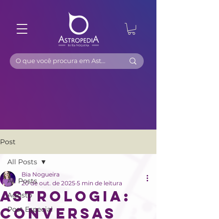
Post
All Posts
Bia Nogueira
All Posts
20 de out. de 2025
5 min de leitura
Astrologia:
Agosto
Conversas
Post Especial