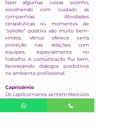
fazer algumas coisas sozinho, 
escolhendo com cuidado as 
companhias. Atividades 
terapêuticas ou momentos de 
“solidão” positiva são muito bem-
vindos. Vênus oferece certa 
proteção nas relações com 
equipes, especialmente no 
trabalho. A comunicação flui bem, 
favorecendo diálogos produtivos 
no ambiente profissional.
Capricórnio
Os capricornianos sentem Mercúrio 
e Marte conectando-os a projetos 
futuros. A mente fica mais 
inspirada para planejar novos 
movimentos, especialmente no 
campo profissional. Há boa 