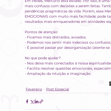
Em Peixes, Mercúrio está exilado. Por isso, é um
mais confusos com decisões a serem feitas. Tam
pendências pragmáticas da vida. Porém, esse Mer
EMOCIONAIS com muito mais facilidade; pode tam
resultados mais enriquecedores em atividades espir
Pontos de atenção:
- Ficamos mais distraídos, avoados;
- Podemos nos sentir mais indecisos ou confusos;
- É possível passar por desorganização (atente-s
No que pode ajudar?
- Nos deixa mais conectados à nossa espiritualida
- Facilita resolver questões emocionais, especial
- Ampliação da intuição e imaginação.
F
Fevereiro
Post Especial