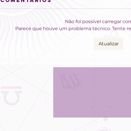
Comentários
Não foi possível carregar co
Parece que houve um problema técnico. Tente rec
Atualizar
Semana para
Astro
estruturar
Céu d
projetos, mas
Sensib
ter atenção
em alt
com a
event
impaciência!
rápid
campo
amor!