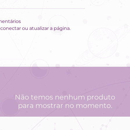
mentários
onectar ou atualizar a página.
logia &
24 DIAS DE
a semana:
VÊNUS EM
ilidade
AQUÁRIO: O qu
a e
esperar de
os
acordo com
os no
seu signo?
 do
Não temos nenhum produto
para mostrar no momento.