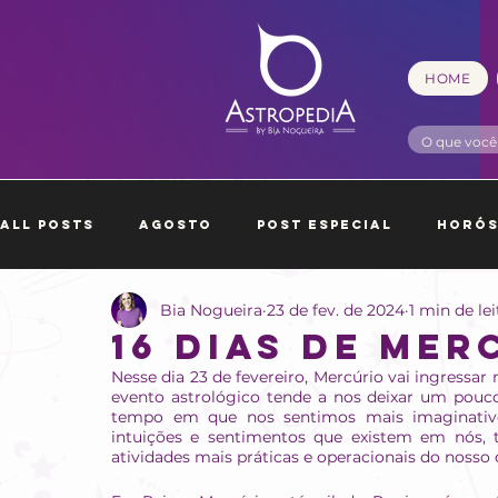
HOME
All Posts
Agosto
Post Especial
Horó
Bia Nogueira
23 de fev. de 2024
1 min de le
Outubro
Novembro
Dezembro
Ja
16 Dias de Mer
Nesse dia 23 de fevereiro, Mercúrio vai ingressar 
evento astrológico tende a nos deixar um pou
tempo em que nos sentimos mais imaginativo
intuições e sentimentos que existem em nós, 
atividades mais práticas e operacionais do nosso d