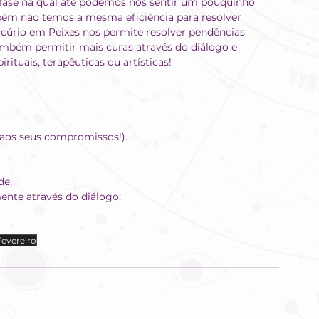
a fase na qual até podemos nos sentir um pouquinho 
bém não temos a mesma eficiência para resolver 
cúrio em Peixes nos permite resolver pendências 
bém permitir mais curas através do diálogo e 
ituais, terapêuticas ou artísticas!
e aos seus compromissos!).
de;
mente através do diálogo;
evereiro