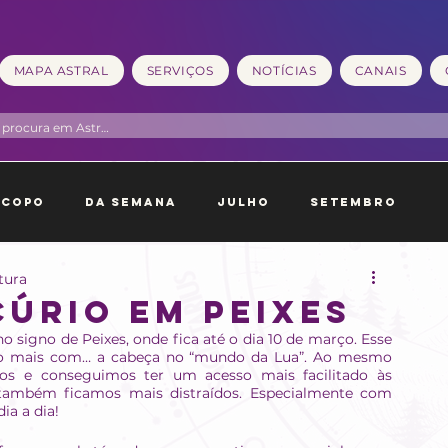
MAPA ASTRAL
SERVIÇOS
NOTÍCIAS
CANAIS
scopo
Da Semana
Julho
Setembro
itura
neiro
Fevereiro
cúrio em Peixes
no signo de Peixes, onde fica até o dia 10 de março. Esse 
co mais com… a cabeça no “mundo da Lua”. Ao mesmo 
s e conseguimos ter um acesso mais facilitado às 
também ficamos mais distraídos. Especialmente com 
ia a dia!